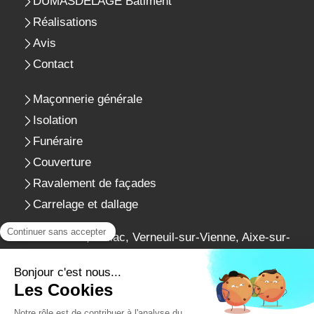
DUMASDELAGE Bâtiment
Réalisations
Avis
Contact
Maçonnerie générale
Isolation
Funéraire
Couverture
Ravalement de façades
Carrelage et dallage
Saint-Junien, Bellac, Verneuil-sur-Vienne, Aixe-sur-
Vienne, Brie, Couzeix, Isle, Limoges, Montmorillon,
Champniers, Ruelle-sur-Touvre, Condat-sur-Vienne
Plan du site