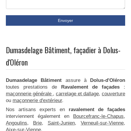
Envoyer
Dumasdelage Bâtiment, façadier à Dolus-
d'Oléron
Dumasdelage Bâtiment
assure à
Dolus-d'Oléron
toutes prestations de
Ravalement de façades
:
maçonnerie générale
,
carrelage et dallage
,
couverture
ou
maçonnerie d'extérieur
.
Nos artisans experts en
ravalement de façades
interviennent également en
Bourcefranc-le-Chapus
,
Angoulins
,
Brie
,
Saint-Junien
,
Verneuil-sur-Vienne
,
Aixe-sur-Vienne
.