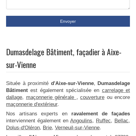
Envoyer
Dumasdelage Bâtiment, façadier à Aixe-
sur-Vienne
Située à proximité
d'Aixe-sur-Vienne
,
Dumasdelage
Bâtiment
est également spécialisée en
carrelage et
dallage
,
maçonnerie générale
,
couverture
ou encore
maçonnerie d'extérieur
.
Nos artisans experts en
ravalement de façades
interviennent également en
Angoulins
,
Ruffec
,
Bellac
,
Dolus-d'Oléron
,
Brie
,
Verneuil-sur-Vienne
.