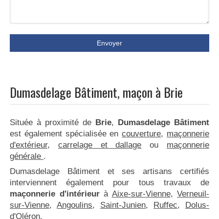
Envoyer
Dumasdelage Bâtiment, maçon à Brie
Située à proximité de
Brie
,
Dumasdelage Bâtiment
est également spécialisée en
couverture
,
maçonnerie
d'extérieur
,
carrelage et dallage
ou
maçonnerie
générale
.
Dumasdelage Bâtiment et ses artisans certifiés
interviennent également pour tous travaux de
maçonnerie d'intérieur
à
Aixe-sur-Vienne
,
Verneuil-
sur-Vienne
,
Angoulins
,
Saint-Junien
,
Ruffec
,
Dolus-
d'Oléron
.